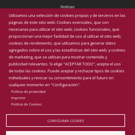
Noticias
Eventos
Utilizamos una selección de cookies propias y de terceros en las
Corporación Municipal
páginas de este sitio web: Cookies esenciales, que son
Teléfonos de interés
necesarias para utilizar el sitio web; cookies funcionales, que
proporcionan una mejor facilidad de uso al utilizar el sitio web;
INICIAR SESIÓN
cookies de rendimiento, que utilizamos para generar datos
MAPA WEB
agregados sobre el uso y las estadísticas del sitio web; y cookies
de marketing, que se utilizan para mostrar contenido y
publicidad relevantes. Si elige "ACEPTAR TODO", acepta el uso
de todas las cookies. Puede aceptar y rechazar tipos de cookies
individuales y revocar su consentimiento para el futuro en
cualquier momento en "Configuración".
Política de privacidad
Imprimir
Politica de Cookies
CONFIGURAR COOKIES
Aviso Legal
Política de privacidad
Política de Cookies