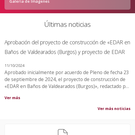
Galería de Imágenes
Últimas noticias
en
Aprobación del proyecto de construcción de «EDAR en
C
Baños de Valdearados (Burgos) y proyecto de EDAR
19
11/10/2024
Ve
23
Aprobado inicialmente por acuerdo de Pleno de fecha 23
de septiembre de 2024, el proyecto de construcción de
or
«EDAR en Baños de Valdearados (Burgos)», redactado por
la ingeniera de caminos, canales y puertos doña Nuria
Ver más
n
Bergado Báscones de la Consultora MGPYO Innova, con
un presupuesto base de licitación de setecientos
Ver más noticias
veintiún mil quinientos sesenta y ocho euros con
ochenta y ocho céntimos (721.568,88), IVA incluido. Se
s,
somete a información pública por el plazo de veinte días,
a contar desde el día siguiente al de la publicación del