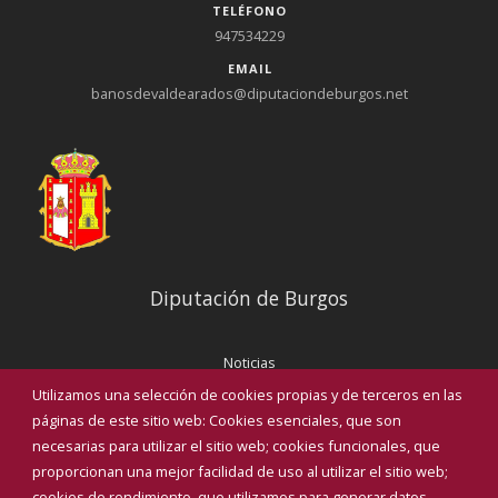
TELÉFONO
947534229
EMAIL
banosdevaldearados@diputaciondeburgos.net
Diputación de Burgos
Noticias
Eventos
Utilizamos una selección de cookies propias y de terceros en las
Corporación Municipal
páginas de este sitio web: Cookies esenciales, que son
Teléfonos de interés
necesarias para utilizar el sitio web; cookies funcionales, que
proporcionan una mejor facilidad de uso al utilizar el sitio web;
INICIAR SESIÓN
cookies de rendimiento, que utilizamos para generar datos