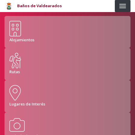
Pasar al contenido principal
Baños de Valdearados
Alojamientos
Rutas
Lugares de Interés