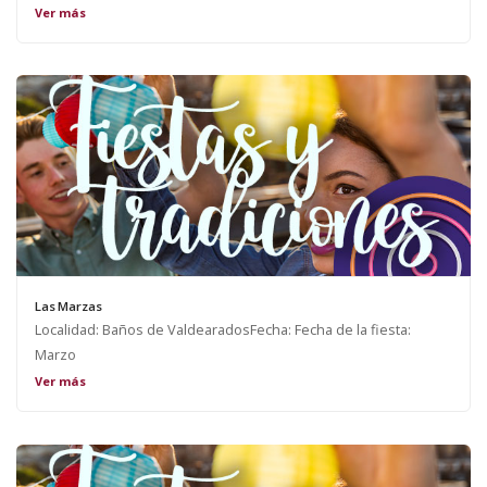
Ver más
Las Marzas
Localidad: Baños de ValdearadosFecha: Fecha de la fiesta:
Marzo
Ver más