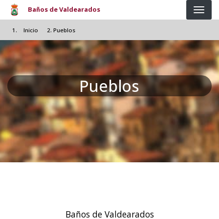
Pasar al contenido principal
Baños de Valdearados
Inicio
Pueblos
Pueblos
Baños de Valdearados