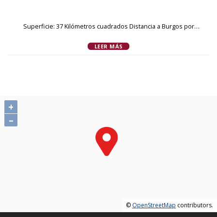
Superficie: 37 Kilómetros cuadrados Distancia a Burgos por
carretera: 82 Kilómetros Comarca: Ribera del Duero Partido
LEER MÁS
judicial: Aranda de duero Personajes ilustres Datos
demográficos Para obtener datos de población actualizados
puede consultar el Web del INE (Instituto Nacional de
Estadística). Para consultar algunas estadísticas el código INE del
municipio y el código de provincia pueden facilitar las
búsquedas. El código de la provincia de Burgos es el '09' y el
+
código del municipio de Baños de Valdearados es el '35'.
–
Evolución de la población desde 1842 Población en los últimos
tres años en todos los nucleos poblacionales del municipio.
Planeamiento urbanístico La Junta de Castilla y León proporciona
un servicio electrónico de acceso al Archivo de Planeamiento
Urbanístico. Puede consultar directamente el archivo del
municipio en el siguiente enlace: Archivo de planeamiento
urbanístico de Baños de Valdearados
©
OpenStreetMap
contributors.