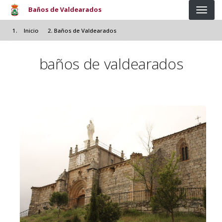
Pasar al contenido principal
Baños de Valdearados
Inicio
Baños de Valdearados
baños de valdearados