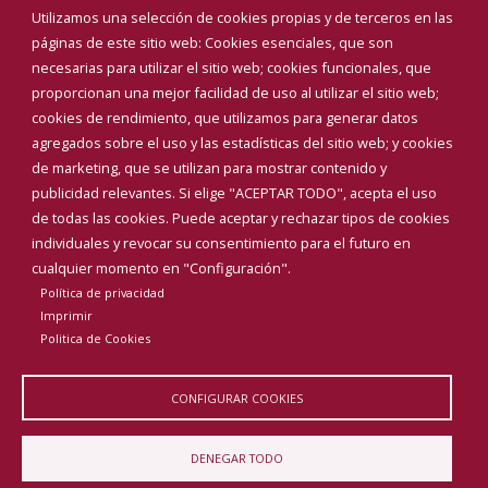
Eventos
Utilizamos una selección de cookies propias y de terceros en las
Corporación Municipal
páginas de este sitio web: Cookies esenciales, que son
Teléfonos de interés
necesarias para utilizar el sitio web; cookies funcionales, que
proporcionan una mejor facilidad de uso al utilizar el sitio web;
INICIAR SESIÓN
cookies de rendimiento, que utilizamos para generar datos
MAPA WEB
agregados sobre el uso y las estadísticas del sitio web; y cookies
de marketing, que se utilizan para mostrar contenido y
publicidad relevantes. Si elige "ACEPTAR TODO", acepta el uso
de todas las cookies. Puede aceptar y rechazar tipos de cookies
individuales y revocar su consentimiento para el futuro en
cualquier momento en "Configuración".
Política de privacidad
Imprimir
Politica de Cookies
CONFIGURAR COOKIES
Aviso Legal
Política de privacidad
Política de Cookies
DENEGAR TODO
Declaración de accesibilidad