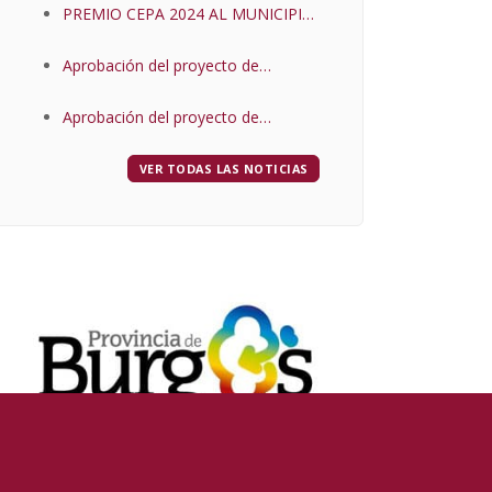
PREMIO CEPA 2024 AL MUNICIPIO
DE BAÑOS DE VALDEARADOS
Aprobación del proyecto de
construcción de «EDAR en Baños
Aprobación del proyecto de
de Valdearados (Burgos) y proyecto
construcción de «EDAR en Baños
de EDAR
VER TODAS LAS NOTICIAS
de Valdearados (Burgos) y proyecto
de EDAR