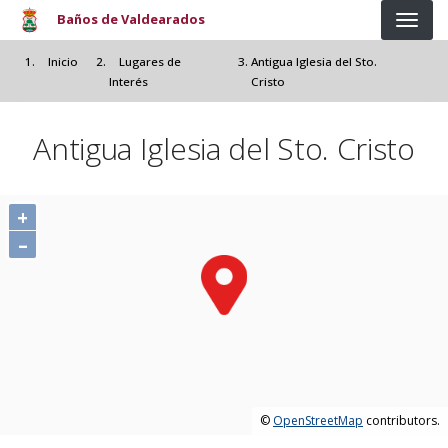
Pasar al contenido principal
Baños de Valdearados
Inicio
Lugares de
Antigua Iglesia del Sto.
Interés
Cristo
Antigua Iglesia del Sto. Cristo
+
–
©
OpenStreetMap
contributors.