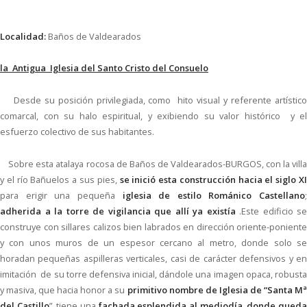
Localidad:
Baños de Valdearados
la Antigua Iglesia
del Santo Cristo del Consuelo
Desde su posición privilegiada, como hito visual y referente artístico
comarcal, con su halo espiritual, y exibiendo su valor histórico y el
esfuerzo colectivo de sus habitantes.
Sobre esta atalaya rocosa de Baños de Valdearados-BURGOS, con la villa
y el río Bañuelos a sus pies,
se inició esta construcción hacia el siglo XI
para erigir una pequeña
iglesia de estilo Románico Castellano
;
adherida a la torre de vigilancia que allí ya existía
.Este edificio se
construye con sillares calizos bien labrados en dirección oriente-poniente
y con unos muros de un espesor cercano al metro, donde solo se
horadan pequeñas aspilleras verticales, casi de carácter defensivos y en
imitación de su torre defensiva inicial, dándole una imagen opaca, robusta
y masiva, que hacia honor a su
primitivo nombre de Iglesia de “Santa M
del Castillo
”, tiene una
fachada esplendida al mediodía ,donde qued