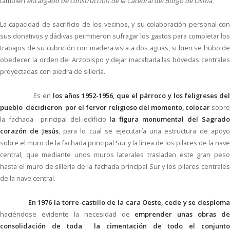
también
encargado de construcción de la Catedral del Burgo de Osma.
La capacidad de sacrificio de los vecinos, y su colaboración personal con
sus donativos y dádivas permitieron sufragar los gastos para completar los
trabajos de su cubrición con madera vista a dos aguas, si bien se hubo de
obedecer la orden del Arzobispo y dejar inacabada las bóvedas centrales
proyectadas con piedra de sillería.
Es en
los años 1952-1956, que el párroco y los feligreses de
pueblo decidieron por el fervor religioso del momento,
colocar
sobr
la fachada principal del edificio
la figura monumental del Sagrad
corazón de Jesús
, para lo cual se ejecutaría una estructura de apoy
sobre el muro de la fachada principal Sur y la línea de los pilares de la nave
central, que mediante unos muros laterales trasladan este gran peso
hasta el muro de sillería de la fachada principal Sur y los pilares centrales
de la nave central.
En 1976 la torre-castillo de la cara Oeste, cede y se desplom
haciéndose evidente la necesidad de
emprender unas obras de
consolidación de toda la cimentación de todo el conjunto