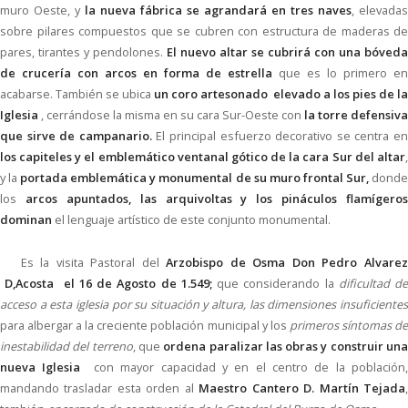
muro Oeste, y
la nueva fábrica se agrandará en tres naves
, elevadas
sobre pilares compuestos que se cubren con estructura de maderas de
pares, tirantes y pendolones.
El nuevo
altar se cubrirá con una bóveda
de crucería con arcos en forma de estrella
que es lo primero en
acabarse. También se ubica
un coro artesonado elevado a los pies de la
Iglesia
, cerrándose la misma en su cara Sur-Oeste con
la torre defensiva
que sirve de campanario.
El principal esfuerzo decorativo se centra e
los capiteles y el emblemático ventanal gótico de la cara Sur del altar
,
y la
portada emblemática y monumental de su muro frontal Sur,
dond
los
arcos apuntados, las arquivoltas y los pináculos flamígeros
dominan
el lenguaje artístico de este conjunto monumental.
Es la visita Pastoral del
Arzobispo de Osma Don Pedro Alvare
D,Acosta el 16 de Agosto de 1.549;
que considerando la
dificultad d
acceso a esta iglesia por su situación y altura, las dimensiones insuficientes
para albergar a la creciente población municipal y los
primeros síntomas d
inestabilidad del terreno
, que
ordena paralizar las obras y construir un
nueva Iglesia
con mayor capacidad y en el centro de la población
mandando trasladar esta orden al
Maestro Cantero D. Martín Tejada