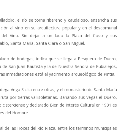
Valladolid, el río se torna ribereño y caudaloso, ensancha sus
icación al vino en su arquitectura popular y en el descomunal
l del Vino. Sin dejar a un lado la Plaza del Coso y sus
lo, Santa María, Santa Clara o San Miguel.
lado de bodegas, indica que se llega a Pesquera de Duero,
esia de San Juan Bautista y la de Nuestra Señora de Rubialejos,
yas inmediaciones está el yacimiento arqueológico de Pintia.
ega Vega Sicilia entre otras, y el monasterio de Santa María
ruta por tierras vallisoletanas. Bañando sus vegas el Duero,
o cisterciense y declarado Bien de Interés Cultural en 1931 es
des del Hombre.
l de las Hoces del Río Riaza, entre los términos municipales