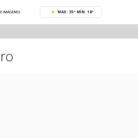
MAX: 35º MÍN: 18º
DE IMÁGENES
ero