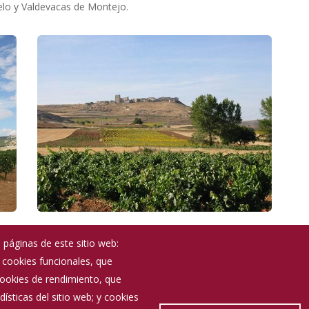
elo y Valdevacas de Montejo.
 páginas de este sitio web:
; cookies funcionales, que
Noticias
 cookies de rendimiento, que
Eventos
ísticas del sitio web; y cookies
Corporación Municipal