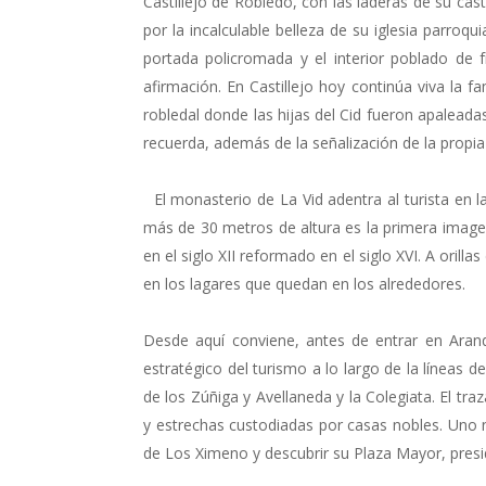
Castillejo de Robledo, con las laderas de su cast
por la incalculable belleza de su iglesia parroq
portada policromada y el interior poblado de f
afirmación. En Castillejo hoy continúa viva la 
robledal donde las hijas del Cid fueron apaleadas 
recuerda, además de la señalización de la propia 
El monasterio de La Vid adentra al turista en l
más de 30 metros de altura es la primera image
en el siglo XII reformado en el siglo XVI. A orilla
en los lagares que quedan en los alrededores.
Desde aquí conviene, antes de entrar en Arand
estratégico del turismo a lo largo de la líneas de
de los Zúñiga y Avellaneda y la Colegiata. El tr
y estrechas custodiadas por casas nobles. Uno 
de Los Ximeno y descubrir su Plaza Mayor, presidi