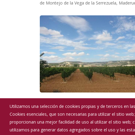
de Montejo de la Vega de la Serrezuela, Maderu
Utilizamos una selección de cookies propias y de terceros en las
Cookies esenciales, que son necesarias para utilizar el sitio web
Ayuntamiento de Baños de Valdearados
proporcionan una mejor facilidad de uso al utilizar el sitio web;
:
Calle Real - 38. 09450
utilizamos para generar datos agregados sobre el uso y las estad
:
947534229