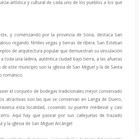
ueza artística y cultural de cada uno de los pueblos a los que
este, y comenzando por la provincia de Soria, destaca San
oso regando fértiles vegas y tierras de ribera. San Esteban
mplos de arquitectura popular que demuestran su vinculación
a toda una ladera, auténtica ciudad bajo tierra, a las afueras
s de este municipio son la iglesia de San Miguel y la de Santa
lo románico.
oseer el conjunto de bodegas tradicionales mejor conservado
nos atractivas son las que se conservan en Langa de Duero,
atraviesa esta localidad, cosiendo su puente medieval y casi
cerro. Aquí hay que pasear por sus callejuelas de trazado
l y la iglesia de San Miguel Arcángel