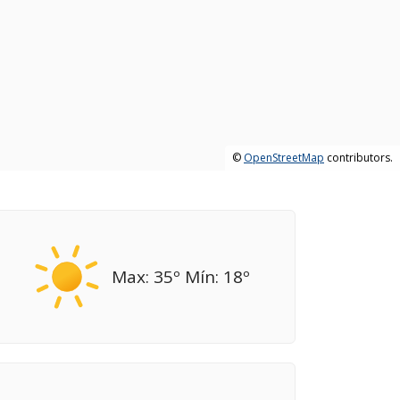
©
OpenStreetMap
contributors.
Max: 35º Mín: 18º