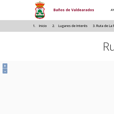
Pasar al contenido principal
Baños de Valdearados
A
Inicio
Lugares de Interés
Ruta de La 
Ru
+
–