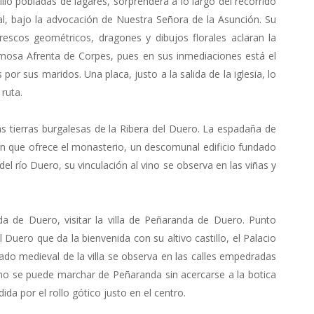
illo pobladas de lagares, sorprenderá a lo largo del recorrido
uial, bajo la advocación de Nuestra Señora de la Asunción. Su
rescos geométricos, dragones y dibujos florales aclaran la
famosa Afrenta de Corpes, pues en sus inmediaciones está el
por sus maridos. Una placa, justo a la salida de la iglesia, lo
ruta.
as tierras burgalesas de la Ribera del Duero. La espadaña de
n que ofrece el monasterio, un descomunal edificio fundado
s del río Duero, su vinculación al vino se observa en las viñas y
a de Duero, visitar la villa de Peñaranda de Duero. Punto
l Duero que da la bienvenida con su altivo castillo, el Palacio
azado medieval de la villa se observa en las calles empedradas
no se puede marchar de Peñaranda sin acercarse a la botica
da por el rollo gótico justo en el centro.